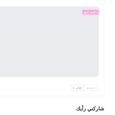
حكمتي اليوم
السابق
التالي
شاركني رأيك