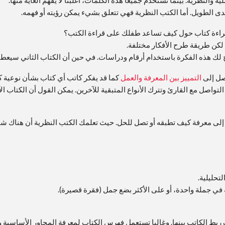
ية والنظرية. بينما نستخدم جميعا هذه الكلمات، أغلبنا لا يفهم الغاية منها.
مدى الطويل. أما الكتب النظرية فهي تتعلق بشيء يمكن رؤيته أو فهمه.
راءة كتاب حول كيف تساعد طفلك على قراءة الكتب؟
لكن طريقة طرح الأفكار مختلفة.
 لك هذه الفكرة باستخدام أرقام ودراسات. في حين أن الكتاب الثاني س
نصل إلى
التمييز بين المعرفة والعمل
كما قد يفكر كاتب أي كتاب بشأن نوعية كت
تواصل مع القارئ وتترك الأنواع المتبقية للآخرين. يمكن القول أن الكتاب ال
 معرفة كيف تطبقه أو تصل للحل. حيث تعلمك الكتب النظرية أن هناك شيئا أ
لتحليلية.
ه في جملة واحدة، أو على الأكثر بضع جمل (فقرة قصيرة).
ربط الكاتب بينها. وغالبا تستعمل فهرس الكتاب لمعرفة المحاور الأساسية و أث