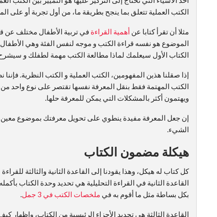
أحد الأشياء التي نحتاج إلى التركيز عليها هو التمييز بين الكتب العمل
الكتب العملية تتعلق بما ينجح بطريقة ما، من أول تجربة أو على ال
مثلا أن تقرأ كتابا عن
أهمية القراءة
في تربية الأطفال مختلف عن ق
الموضوع هو نفسه قراءة الكتب و موجه لنفس الفئة وهي الأطفال 
الكتاب الأول سيعلمك لماذا مطالعة الكتب مهمة لطفلك و سيشرح
إذا صقلنا هذين المفهومين، الكتب العملية و الكتب النظرية. فإننا 
الكتب المهتمة فقط بنقل المعرفة نفسها تقتصر على نوع واحد من ال
ويهتمون أكثر بالمشكلات التي يمكن للمعرفة حلها.
إن جعل المعرفة مفيدة ينطوي على تحويل معرفتك بموضوع معين إلى
الشيء.
هيكلة مضمون الكتاب
كل كتاب له هيكل، وهذا يقودنا إلى القاعدة الثانية والثالثة للقراءة ا
القاعدة الثانية في القراءة التحليلية هي تحديد وحدة الكتاب بأكمل
بكل بساطة مثل ما أقوم به في
ملخصات الكتب في 3 جمل
.
القاعدة الثالثة هي تحديد الأجزاء الرئيسية من الكتاب، وإظهار كيف 