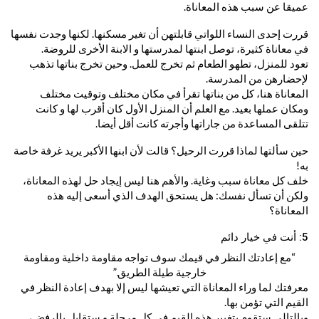
عميقا عن سبب هذه المعاناة.
قررت إحدى النساء اللواتي قابلتهن أن تغير مسكنها. لكنها وجدت نفسها
في معاناة كثيرة، توصل ابنتها لمدرستها و الابنة الأخرى للروضة.
تعود للمنزل، تطهو الطعام ثم تخرج للعمل. وحين تخرج بناتها تذهب
لإحضارهن من المدرسة.
المعاناة هنا، كل من بناتها تقرأ في مكان مختلف وتوقيت مختلف
ومكان عملها بعيد. مع العلم أن المنزل الأول كان أقرب لها و كانت
تتلقى المساعدة من جاراتها وأجرته كانت أقل أيضا.
حين سألتها لماذا قررت الرحيل؟ قالت لأن ابنها الأكبر يريد غرفة خاصة
به!
خلف كل معاناة سبب وغاية. والأهم هنا ليس إيجاد حل لهذه المعاناة،
ولكن أن تسأل نفسك: هل يستحق الهدف الذي أسعى إليه هذه
المعاناة؟
5: أنت في خيار دائم
“مع إعادتك النظر في قيمك سوف تواجه مقاومة داخلية ومقاومة
خارجية طيلة الطريق.”
معرفتك لما وراء المعاناة التي تعيشها ليس إلا بهدف إعادة النظر في
القيم التي تؤمن بها.
وبالتالي ستقوم بتغيير هذه القيم في كل مرحلة و ستقابل بالرفض،