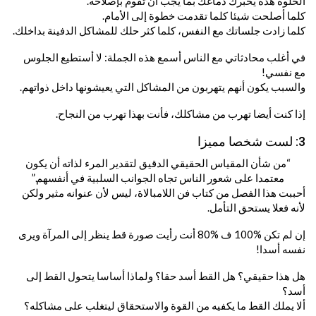
الخلوة هذه يخبرك دماغك بما يجب أن تقوم بإصلاحه.
كلما أصلحت شيئا كلما تقدمت خطوة إلى الأمام.
كلما زادت جلساتك مع النفس، كلما كثر حلك للمشاكل الدفينة بداخلك.
في أغلب محادثاتي مع الناس أسمع هذه الجملة: لا أستطيع الجلوس
مع نفسي!
والسبب يكون أنهم يتهربون من المشاكل التي يعيشونها داخل ذواتهم.
إذا كنت أيضا تهرب من مشاكلك، فأنت بهذا تهرب من النجاح.
3: لست شخصا مميزا
“من شأن المقياس الحقيقي الدقيق لتقدير المرء لذاته أن يكون
معتمدا على شعور الناس تجاه الجوانب السلبية في أنفسهم.”
أحببت هذا الفصل من كتاب فن اللامبالاة، ليس لأن عنوانه مثير ولكن
لأنه فعلا يستحق التأمل.
إن لم تكن %100 ف %80 أنت رأيت صورة قط ينظر إلى المرآة ويرى
نفسه أسدا!
هل هذا حقيقي؟ هل القط أسد حقا؟ ولماذا أساسا يتحول القط إلى
أسد؟
ألا يملك القط ما يكفيه من القوة والاستحقاق ليتغلب على مشاكله؟