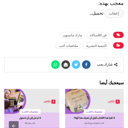
معجب بهذه:
تحميل...
إعجاب
فن اللامبالاة
مارك مانسون
التنمية البشرية
ملخصات كتب
شارك بحب
سيعجبك أيضا