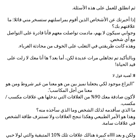
ثم انطلق للعمل على هذه الأسئلة.
إذا أخبرتك عن الأشخاص الذين أقوم بمراسلتهم ستسخر مني قائلا: ما
علاقتهم بك؟
وجوابي سيكون لا يهم، مادمت تواصلت معهم فأنا قادرة على التواصل
مع أي شخص.
وهذه كانت طريقتي في التغلب على الخوف من محادثة الغرباء.
وبالتأكيد تم تجاهلي مرات عديدة لكن، أما بعد؟ ها أنا معك لا زلت على
قيد الحياة!
8: أهمية قول لا
“النزاع موجود لكي يجعلنا نميز بين من هو معنا من غير شروط ومن هو
معنا من أجل المكاسب”.
لأكون صادقة معك 90% من العلاقات التي ندخلها هي علاقات مكسب /
مكسب.
ما الذي سأقدمه لذلك الشخص وما الذي سآخذه منه؟
وهذا هو الأمر الطبيعي وهكذا تنجح العلاقات ولا تستنزف طاقة الشخص
في علاقات سامة.
ولكن و بعد ااااه كبيرة هنالك علاقات تلك %10 المتبقية والتي لولا حبي