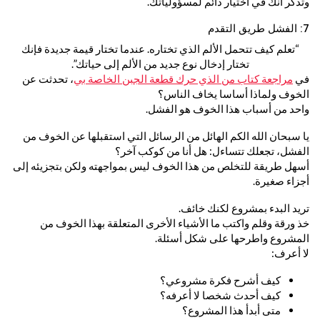
وتذكر أنك في اختيار دائم لمسؤولياتك.
7: الفشل طريق التقدم
“تعلم كيف تتحمل الألم الذي تختاره. عندما تختار قيمة جديدة فإنك
تختار إدخال نوع جديد من الألم إلى حياتك”.
في
مراجعة كتاب من الذي حرك قطعة الجبن الخاصة بي
، تحدثت عن
الخوف ولماذا أساسا يخاف الناس؟
واحد من أسباب هذا الخوف هو الفشل.
يا سبحان الله الكم الهائل من الرسائل التي استقبلها عن الخوف من
الفشل، تجعلك تتساءل: هل أنا من كوكب آخر؟
أسهل طريقة للتخلص من هذا الخوف ليس بمواجهته ولكن بتجزيئه إلى
أجزاء صغيرة.
تريد البدء بمشروع لكنك خائف.
خذ ورقة وقلم واكتب ما الأشياء الأخرى المتعلقة بهذا الخوف من
المشروع واطرحها على شكل أسئلة.
لا أعرف:
كيف أشرح فكرة مشروعي؟
كيف أحدث شخصا لا أعرفه؟
متى أبدأ هذا المشروع؟