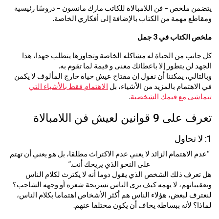
يتضمن ملخص –
فن اللامبالاة
للكاتب
مارك مانسون
– دروسًا رئيسية
ومقاطع مهمة من الكتاب بالإضافة إلى أفكاري الخاصة.
ملخص الكتاب في 3 جمل
كل جانب من الحياة له مشاكله الخاصة وتجاوزها يتطلب جهدا، هذا
الجهد لن يتطور إلا باعطائك معنى و قيمة لما تقوم به.
وبالتالي، يمكننا أن نقول إن مفتاح عيش حياة خارج المألوف لا يكمن
في الاهتمام بالمزيد من الأشياء، بل
الاهتمام فقط بالأشياء التي
تتماشى مع قيمك الشخصية
.
تعرف على 9 قوانين لعيش فن اللامبالاة
1: لا تحاول
“عدم الاهتمام الزائد لا يعني عدم الاكتراث مطلقا، بل هو يعني أن تهتم
على النحو الذي يريحك أنت.”
هل تعرف ذلك الشخص الذي يقول دوما أنه لا يكترث لكلام الناس
وتعقيباتهم، لا يهمه كيف يرى الناس تسريحة شعره أو وجهه الشاحب؟
لنعترف لبعض، هؤلاء الناس هم أكثر الأشخاص اهتماما بكلام الناس،
لماذا؟ لأنه ببساطة يخاف أن يكون مختلفا عنهم.