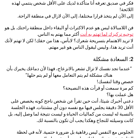
فكر في صديق تعرفه أنا متأكدة لديك على الأقل شخص ينتمي لهذه
اللائحة!
إلى الآن لم يتخذ قرارا مختلفا، إلى الآن لازال في منطقة الراحة.
فن اللامبالاة ليس هو عدم الاكتراث أو البقاء داخل منطقة راحتك. بل هو
توجيه تركيزك لما تهتم به أنت
أكثر مما يهتم به الناس.
لا تريد الاهتمام بتسريحة شعرك؟ لابأس، هذا من حقك! لكن لا تهتم لأنك
أنت تريد هذا، وليس ليقول الناس هو غير مهتم.
2: السعادة مشكلة
“عندما تجد نفسك لا تزال تشعر بالانزعاج، فهذا لأن دماغك يخبرك بأن
هناك مشكلة لم يتم التعامل معها أو لم يتم حلها.”
خصص وقتا لنفسك!
كم مرة سمعت أو قرأت هذه النصيحة؟
هل عملت بها؟
دعني أخبرك شيئا، أنت حين تقرأ عن شخص ناجح كونه يخصص على
الأقل 30 دقيقة يجلس فيها مع نفسه دون أي مشتتات. فهذه الجلسة
بالنسبة له ليست من كماليات الحياة و ليست نتيجة لما وصل إليه، بل
كانت وسيلته للنجاح وهكذا يجب أن تكون بالنسبة لك.
الجلوس مع النفس ليس رفاهية بل ضرورة حتمية. لأنه في لحظة