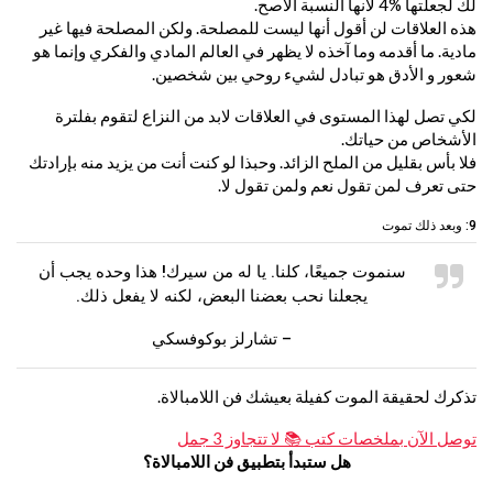
لك لجعلتها %4 لأنها النسبة الأصح.
هذه العلاقات لن أقول أنها ليست للمصلحة. ولكن المصلحة فيها غير
مادية. ما أقدمه وما آخذه لا يظهر في العالم المادي والفكري وإنما هو
شعور و الأدق هو تبادل لشيء روحي بين شخصين.
لكي تصل لهذا المستوى في العلاقات لابد من النزاع لتقوم بفلترة
الأشخاص من حياتك.
فلا بأس بقليل من الملح الزائد. وحبذا لو كنت أنت من يزيد منه بإرادتك
حتى تعرف لمن تقول نعم ولمن تقول لا.
9: وبعد ذلك تموت
سنموت جميعًا، كلنا. يا له من سيرك! هذا وحده يجب أن
يجعلنا نحب بعضنا البعض، لكنه لا يفعل ذلك.
– تشارلز بوكوفسكي
تذكرك لحقيقة الموت كفيلة بعيشك فن اللامبالاة.
توصل الآن بملخصات كتب 📚 لا تتجاوز 3 جمل
هل ستبدأ بتطبيق فن اللامبالاة؟