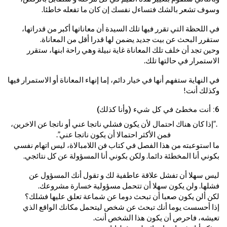
وسوف تشعر بالشك فتساءل نفسك إن كان ما تفعله خاطئا.
في اللحظة التي تقرر فيها تلك السيدة أن معاناتها أكبر من قدراتها،
ستقرر البحث عن بيت جديد يضمن لها قدرا أقل من المعاناة.
وحين تجد أن خلف تلك المعاناة غاية نبيلة وهي راحة ابنها، ستقرر
الاستمرار في حالتها تلك.
في النهاية ستفهم أنها في خيار دائم، إما إنهاء المعاناة أو الاستمرار فيها
وكذلك أنت!
6: أنت مخطئ في كل شيء (وأنا كذلك)
.”إذا كان هناك احتمال لأن يكون فشلي ناتجا عني أو ناتجا عن الاخرين،
فمن الأكثر احتمالا أن يكون ناتجا عني”.
ما استوعبته من هذا الفصل في كتاب فن اللامبالاة، ليس اتهام نفسي
بكوني أنا المخطئة دائما. ولكن بكوني أنا المسؤولة عن كل نتائجي.
ليس سهلا أن تفشل علاقة عاطفية لك و تقول أنك المسؤول عن
فشلها. ولن يكون سهلا أن تتحمل مسؤولية خسارة مشروعك.
لكن ألن يكون صعبا أن تبحث دوما عن شماعة تعلق عليها فشلك؟
إذا أحسست يوما أنك تبحث عن شخص ليتحمل مكانك الواقع الذي
تعيشه، فاحرص أن يكون هذا الشخص أنت.