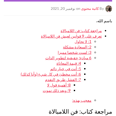
By
كاتبة محتوى
on نوفمبر 20, 2021
باسم الله،
مراجعة كتاب: فن اللامبالاة
تعرف على 9 قوانين لعيش فن اللامبالاة
1: لا تحاول
2: السعادة مشكلة
3: لست شخصا مميزا
6 مبادئ حقيقية لتطوير الذات
4: قيمة المعاناة
5: أنت في خيار دائم
6: أنت مخطئ في كل شيء (وأنا كذلك)
7: الفشل طريق التقدم
8: أهمية قول لا
9: وبعد ذلك تموت
معجب بهذه:
مراجعة كتاب: فن اللامبالاة