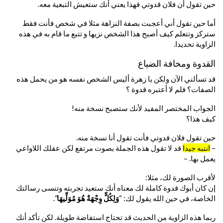
حين تقول أن فلان قدوتي فهذا يعني أنك ستعيش التبعية معه.
أما حين تقول أني أعجبت بصفة النزاهة مثلا في شخص فأنت فقط
ستركز وتتعلم كيف أصبح هذا الشخص نزيها و تتبع ما قام به في هذه
الزاوية تحديدا.
القدوة ومخافة الضياع
قد تسألني الآن ولكن يا زهرة أليس الشخص نفسه هو من يحمل هذه
الصفات؟ فلم لا أعتبره قدوة ؟
الجواب المختصر المفيد لأنك ستصبح نسخة منه!
كيف هذا؟
حين تقول فلان قدوتي فأنت تقول أنا نسخة منه.
–
انتبه جيدا
قد لا تقول هذه الجملة بصوت مرتفع لكن عقلك اللاواعي
يعمل بها. –
لأقرب الصورة لك، مثلا:
إن كان أبوك قدوة كاملة لك معناه أنك ستعيد تجربته وتنسى رسالتك
الخاصة، في حين الله يقول لك: “
وَلِكُلٍّ وِجْهَةٌ هُوَ مُوَلِّيهَا
“.
ربما هذه الزاوية من الحديث قد تحتاج استفاضة طويلة. لكن تأكد أنك