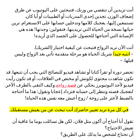
أنت تريدين أن تنقصي من وزنك، فتبحثين على اليوتيوب عن طرق
إضعاف الوزن. تجدين إحدى المدربات أو الطبيبات أو أيا كان.
تستمعين إليها، يعجبك كلامها وتدخلين حسابها على الانستغرام. ترين
حياتها نسخة من الحياة التي تريدينها، فتقولين: وجدتها! هذه هي
الإنسانة التي أحتاجها للحصول على الجسد الذي أريده!
أنت الآن تريد الزواج فتبحث عن كيفية اختيار (الشريك).
–
انتبه جيدا
شريك الحياة هو مرحلة متقدمة تأتي بعد الزواج وليس
قبلها. –
تحضر دورة أو تقرأ كتابا أو تشاهد فيديو للنصائح التي يجب أن تتبعها. قد
تكون شاهدت محتوى لكوتش أو مختص في العلاقات، أو قد تكون رأيت
فيديو لأحد اليوتيوبرز يحكي عن
قصة زواجه
وكيف التقى بالطرف الآخر.
لتعجبك قصته وتنظر إلى حسابه فتزداد إعجابا وتقول: هذا ما أحتاجه
بالضبط لأعثر على زوجة / زوج أعيش معه نفس هذه الحياة!
في كل مرة تريد تغيير حاضرك أنت تبحث عن من يعيش مستقبلك.
تقول أنا أحتاج أن أكون مثل فلان، لكن هل تسائلت يوما ما عاقبة أن
تعيش الاحتياج؟
أن تحتاج لشخص ما يدلك على الطريق؟