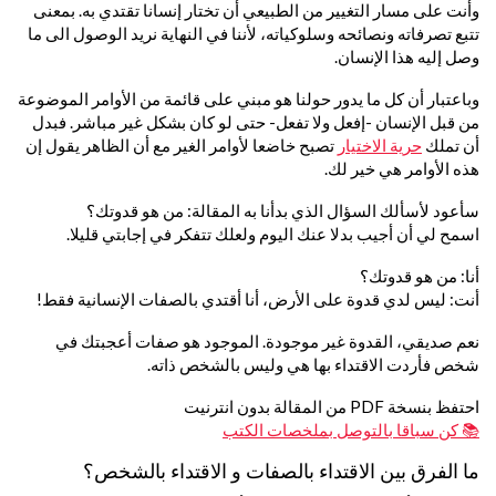
وأنت على مسار التغيير من الطبيعي أن تختار إنسانا تقتدي به. بمعنى
تتبع تصرفاته ونصائحه وسلوكياته، لأننا في النهاية نريد الوصول الى ما
وصل إليه هذا الإنسان.
وباعتبار أن كل ما يدور حولنا هو مبني على قائمة من الأوامر الموضوعة
من قبل الإنسان -إفعل ولا تفعل- حتى لو كان بشكل غير مباشر. فبدل
أن تملك
حرية الاختيار
تصبح خاضعا لأوامر الغير مع أن الظاهر يقول إن
هذه الأوامر هي خير لك.
سأعود لأسألك السؤال الذي بدأنا به المقالة: من هو قدوتك؟
اسمح لي أن أجيب بدلا عنك اليوم ولعلك تتفكر في إجابتي قليلا.
أنا: من هو قدوتك؟
أنت: ليس لدي قدوة على الأرض، أنا أقتدي بالصفات الإنسانية فقط!
نعم صديقي، القدوة غير موجودة. الموجود هو صفات أعجبتك في
شخص فأردت الاقتداء بها هي وليس بالشخص ذاته.
احتفظ بنسخة PDF من المقالة بدون انترنيت
📚 كن سباقا بالتوصل بملخصات الكتب
ما الفرق بين الاقتداء بالصفات و الاقتداء بالشخص؟