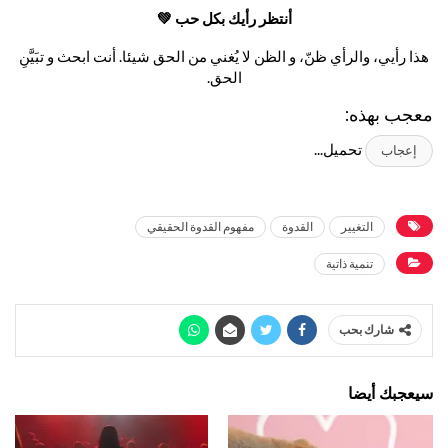
أنتظر رأيك بكل حب 💚
هذا رأيي، والرأي ظنّ، و الظن لا يُغني من الحق شيئا. أنت ابحث و تبَيَّنِ
الحق.
معجب بهذه:
تحميل...
إعجاب
التغيير
القدوة
مفهوم القدوة الحقيقي
تنمية ذاتية
شارك بحب
سيعجبك أيضا