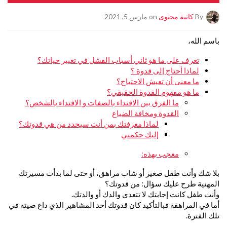
By
كاتبة محتوى
on مارس 5, 2021
باسم الله،
تعرف على ما هو ثاني أسباب الفشل في تغيير حياتك؟
لماذا أحتاج إلى قدوة ؟
ما معنى أن تعيش الاحتياج؟
ما هو مفهوم القدوة الحقيقي؟
ما الفرق بين الاقتداء بالصفات و الاقتداء بالشخص؟
القدوة ومخافة الضياع
لماذا معرفتك بمن أنت سيحدد من هي قدوتك؟
إليك حكمتي
معجب بهذه:
بلا شك وأنت طفل صغير أو شاب مراهق، أو حتى لما بدأت مسيرتك
المهنية طرح عليك سؤال: من قدوتك؟
وأنت طفل كانت إجابتك لا تتعدى والدك أو والدتك.
أما في المراهقة فبالتأكيد كان قدوتك أحد المشاهير الذي داع صيته في
تلك الفترة.