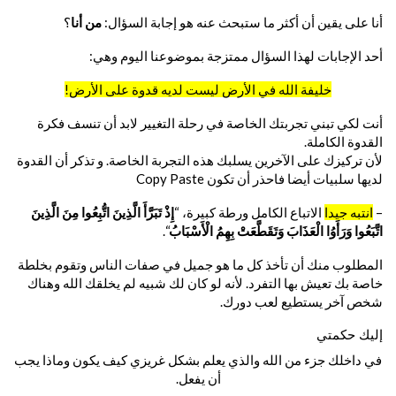
أنا على يقين أن أكثر ما ستبحث عنه هو إجابة السؤال:
من أنا
؟
أحد الإجابات لهذا السؤال ممتزجة بموضوعنا اليوم وهي:
خليفة الله في الأرض ليست لديه قدوة على الأرض!
أنت لكي تبني تجربتك الخاصة في رحلة التغيير لابد أن تنسف فكرة
القدوة الكاملة.
لأن تركيزك على الآخرين يسلبك هذه التجربة الخاصة. و تذكر أن القدوة
لديها سلبيات أيضا فاحذر أن تكون Copy Paste
–
انتبه جيدا
الاتباع الكامل ورطة كبيرة، “
إِذْ تَبَرَّأَ الَّذِينَ اتُّبِعُوا مِنَ الَّذِينَ
اتَّبَعُوا وَرَأَوُا الْعَذَابَ وَتَقَطَّعَتْ بِهِمُ الْأَسْبَابُ
“.
المطلوب منك أن تأخذ كل ما هو جميل في صفات الناس وتقوم بخلطة
خاصة بك تعيش بها التفرد. لأنه لو كان لك شبيه لم يخلقك الله وهناك
شخص آخر يستطيع لعب دورك.
إليك حكمتي
في داخلك جزء من الله والذي يعلم بشكل غريزي كيف يكون وماذا يجب
أن يفعل.