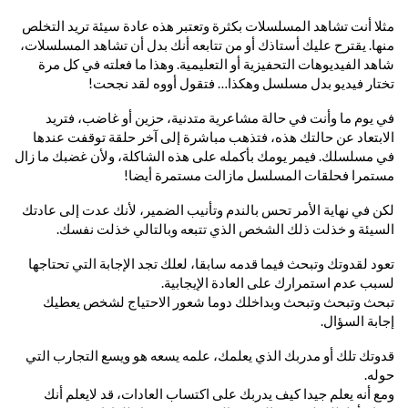
مثلا أنت تشاهد المسلسلات بكثرة وتعتبر هذه عادة سيئة تريد التخلص
منها. يقترح عليك أستاذك أو من تتابعه أنك بدل أن تشاهد المسلسلات،
شاهد الفيديوهات التحفيزية أو التعليمية. وهذا ما فعلته في كل مرة
تختار فيديو بدل مسلسل وهكذا… فتقول أووه لقد نجحت!
في يوم ما وأنت في حالة مشاعرية متدنية، حزين أو غاضب، فتريد
الابتعاد عن حالتك هذه، فتذهب مباشرة إلى آخر حلقة توقفت عندها
في مسلسلك. فيمر يومك بأكمله على هذه الشاكلة، ولأن غضبك ما زال
مستمرا فحلقات المسلسل مازالت مستمرة أيضا!
لكن في نهاية الأمر تحس بالندم وتأنيب الضمير، لأنك عدت إلى عادتك
السيئة و خذلت ذلك الشخص الذي تتبعه وبالتالي خذلت نفسك.
تعود لقدوتك وتبحث فيما قدمه سابقا، لعلك تجد الإجابة التي تحتاجها
لسبب عدم استمرارك على العادة الإيجابية.
تبحث وتبحث وتبحث وبداخلك دوما شعور الاحتياج لشخص يعطيك
إجابة السؤال.
قدوتك تلك أو مدربك الذي يعلمك، علمه يسعه هو ويسع التجارب التي
حوله.
ومع أنه يعلم جيدا كيف يدربك على اكتساب العادات، قد لايعلم أنك