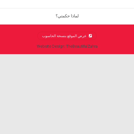
لماذا حكمتي؟
عرض الموقع بنسخة الحاسوب
Website Design: TheBeautifulZahra