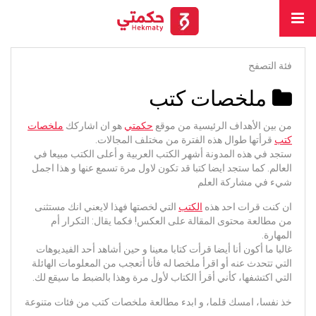
فئة التصفح
ملخصات كتب
من بين الأهداف الرئيسية من موقع
حكمتي
هو ان اشاركك
ملخصات
كتب
قرأتها طوال هذه الفترة من مختلف المجالات.
ستجد في هذه المدونة أشهر الكتب العربية و أعلى الكتب مبيعا في
العالم. كما ستجد ايضا كتبا قد تكون لاول مرة تسمع عنها و هذا اجمل
شيء في مشاركة العلم
ان كنت قرات احد هذه
الكتب
التي لخصتها فهذا لايعني انك مستثنى
من مطالعة محتوى المقالة على العكس! فكما يقال: التكرار أم
المهارة.
غالبا ما أكون أنا أيضا قرأت كتابا معينا و حين أشاهد أحد الفيديوهات
التي تتحدث عنه أو اقرأ ملخصا له فأنا أتعجب من المعلومات الهائلة
التي اكتشفها، كأني أقرأ الكتاب لأول مرة وهذا بالضبط ما سيقع لك.
خذ نفسا، امسك قلما، و ابدء مطالعة ملخصات كتب من فئات متنوعة