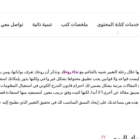
خدمات كتابة المحتوى
ملخصات كتب
تنمية ذاتية
تواصل معي
 خلال رحلة التغيير شبيه بالتناغم مع
نداء روحك
. وتذكر أن روحك تعرف بواباتها، ومن ب
يست قواعد ولا قوانين يجب تطبيق محتواها بشكل غير واعي ولكنها بذور بإمكانك استغلا
المقالات مرتبة بشكل يضمن لك احترام قانون التدرج الكوني في استقبال المعلومات و
سبيق مقالة عن أخرى؟ لا أبدا، لكنها كتبت وفق ترتيب معين. لتستيفيد منها استفادة ق
ير هذه هي مساعدتك على إيجاد النسق المناسب لك في تحقيق التغيير الذي تطمح إليه. ف
سك اليوم