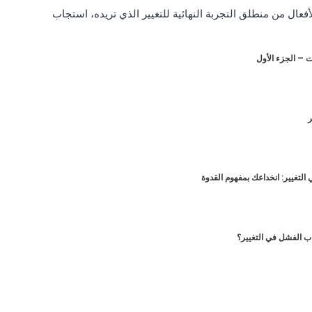
فعال من منطلق التجربة النهائية للتغيير الذي تريده، استجاب
ات – الجزء الأول
ر
التغيير: انخداعك بمفهوم القدوة
باب الفشل في التغيير؟