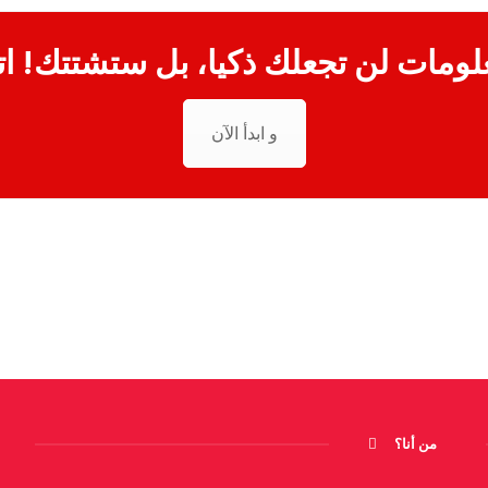
لومات لن تجعلك ذكيا، بل ستشتتك! ات
و ابدأ الآن
من أنا؟